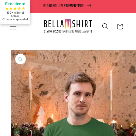
Vai
Eccellente
Richiedi un preventivo!
direttamente
★
★
★
★
★
ai contenuti
400+ clienti
felici
Clicca a guarda!
Carrello
Passa alle
informazioni
sul prodotto