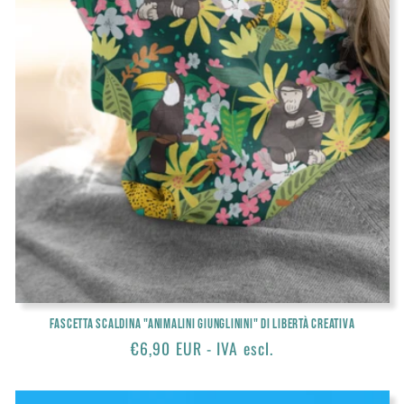
Fascetta scaldina "Animalini Giunglinini" di Libertà Creativa
Prezzo
€6,90 EUR - IVA escl.
di
listino