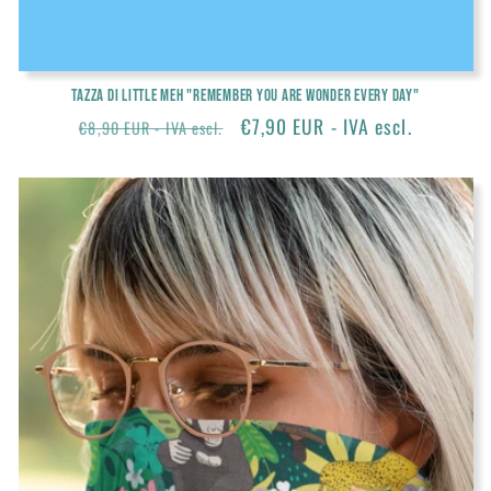
Tazza di Little Meh "Remember you are wonder every day"
Prezzo
Prezzo
€7,90 EUR - IVA escl.
€8,90 EUR - IVA escl.
di
scontato
listino