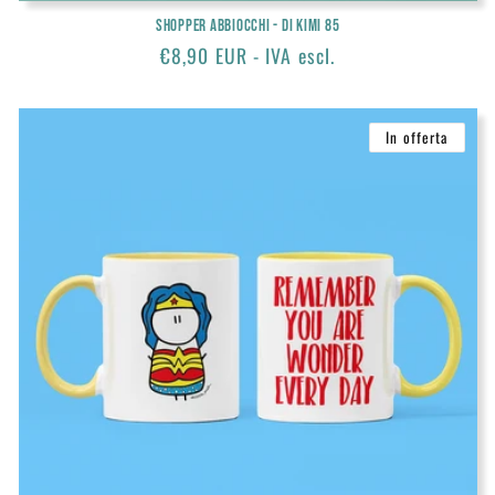
Shopper Abbiocchi - di KIMI 85
Prezzo
€8,90 EUR - IVA escl.
di
listino
In offerta