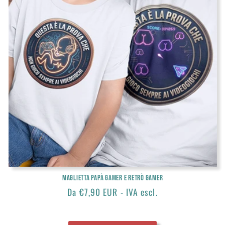
Maglietta papà gamer e retrò gamer
Prezzo
Da €7,90 EUR - IVA escl.
di
listino