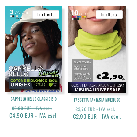
In offerta
In offerta
Cappello Bello Classic Bio
Fascetta Fantasia Multiuso
Prezzo
Prezzo
Prezzo
Prezzo
€5,90 EUR - IVA escl.
€3,70 EUR - IVA escl.
€4,90 EUR - IVA escl.
di
scontato
€2,90 EUR - IVA escl.
di
scontat
listino
listino