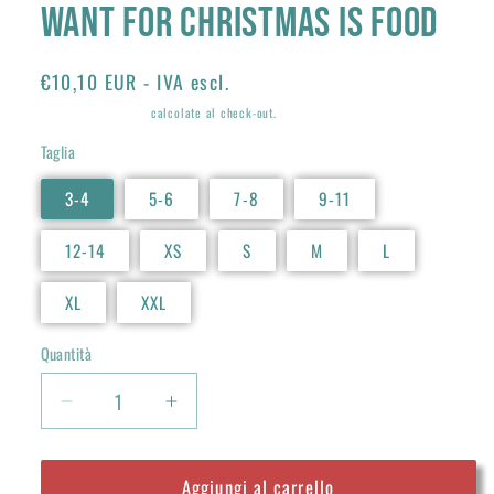
want for christmas is Food
Prezzo
€10,10 EUR - IVA escl.
di
Spese di spedizione
calcolate al check-out.
listino
Taglia
3-4
5-6
7-8
9-11
12-14
XS
S
M
L
XL
XXL
Quantità
Quantità
Diminuisci
Aumenta
quantità
quantità
per
per
Aggiungi al carrello
Maglietta
Maglietta