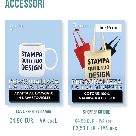
ACCESSORI
In offerta
Tazza personalizzata
Shopper Cotone
Prezzo
€4,90 EUR - IVA escl.
Prezzo
Prezzo
€4,50 EUR - IVA escl.
di
€3,50 EUR - IVA escl.
di
scontat
listino
listino