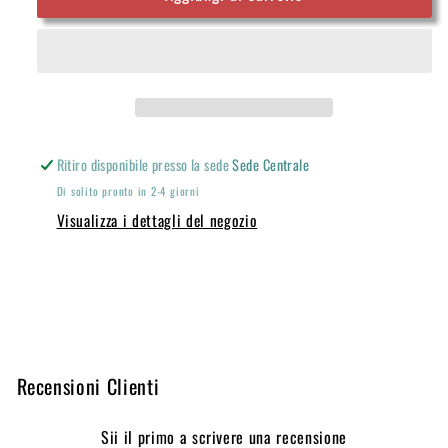
Natalizia
Natalizia
-
-
All
All
I
I
want
want
for
for
christmas
christmas
Ritiro disponibile presso la sede
Sede Centrale
is
is
Di solito pronto in 2-4 giorni
Food
Food
Visualizza i dettagli del negozio
Share
Recensioni Clienti
Sii il primo a scrivere una recensione