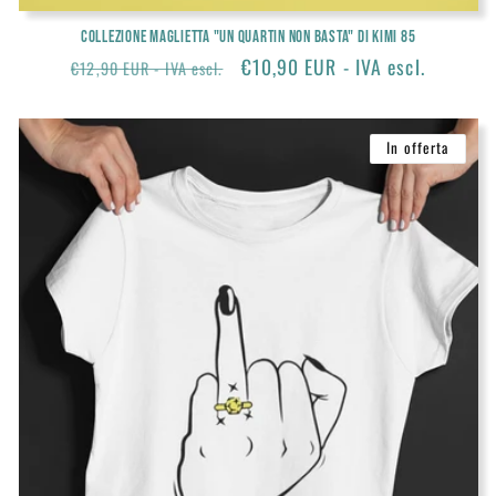
Collezione Maglietta "Un Quartin non Basta" di KIMI 85
Prezzo
Prezzo
€10,90 EUR - IVA escl.
€12,90 EUR - IVA escl.
di
scontato
listino
In offerta