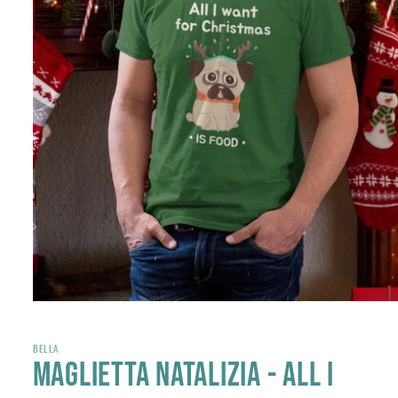
Apri
contenuti
multimediali
1
BELLA
in
Maglietta Natalizia - All I
finestra
modale