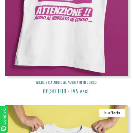
Maglietta Addio al nubilato in corso
Prezzo
€6,90 EUR - IVA escl.
di
listino
Condividi
In offerta