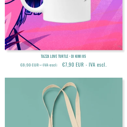
Tazza Love Turtle - di KIMI 85
Prezzo
Prezzo
€7,90 EUR - IVA escl.
€8,90 EUR - IVA escl.
di
scontato
listino