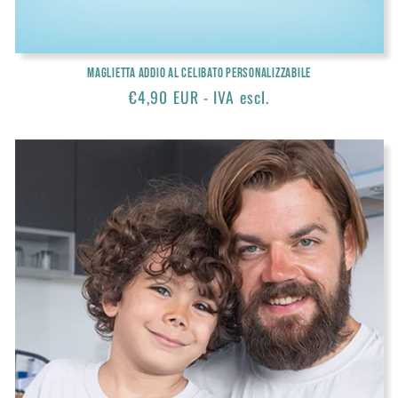
Maglietta Addio al celibato personalizzabile
Prezzo
€4,90 EUR - IVA escl.
di
listino