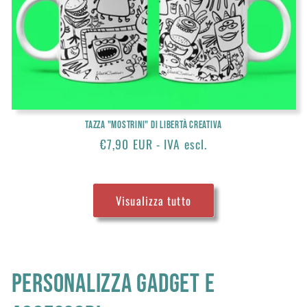
Tazza "Mostrini" di Libertà Creativa
Prezzo
€7,90 EUR - IVA escl.
di
listino
Visualizza tutto
PERSONALIZZA GADGET E