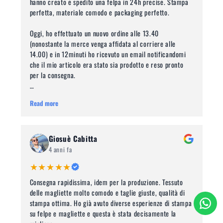
hanno creato e spedito una felpa in 24h precise. Stampa
perfetta, materiale comodo e packaging perfetto.
Oggi, ho effettuato un nuovo ordine alle 13.40
(nonostante la merce venga affidata al corriere alle
14.00) e in 12minuti ho ricevuto un email notificandomi
che il mio articolo era stato sia prodotto e reso pronto
per la consegna.
Le possibilità di personalizzazione sono infinite, in quanto
Read more
è possibile inserire immagini a proprio piacimento, foto e
scritte con vari caratteri.
I risultati eccellenti parlano da sè. Continuerò a comprare
Giosuè Cabitta
felpe da loro senza alcun dubbio. Un azienda davvero
4 anni fa
professionale, seria e con un customer service da 10 e
★★★★★
lode. Complimenti!!
Consegna rapidissima, idem per la produzione. Tessuto
delle magliette molto comodo e taglie giuste, qualità di
stampa ottima. Ho già avuto diverse esperienze di stampa
su felpe e magliette e questa è stata decisamente la